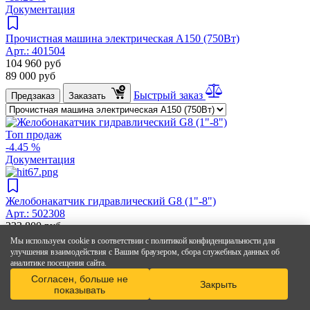
Документация
Прочистная машина электрическая A150 (750Вт)
Арт.:
401504
104 960
руб
89 000
руб
Быстрый заказ
Предзаказ
Заказать
Топ продаж
-4.45 %
Документация
Желобонакатчик гидравлический G8 (1"-8")
Арт.:
502308
223 800
руб
213 845
руб
Мы используем cookie в соответствии с политикой конфиденциальности для
улучшения взаимодействия с Вашим браузером, сбора служебных данных об
Быстрый заказ
Предзаказ
Заказать
аналитике посещения сайта.
Согласен, больше не
Закрыть
показывать
-1.64 %