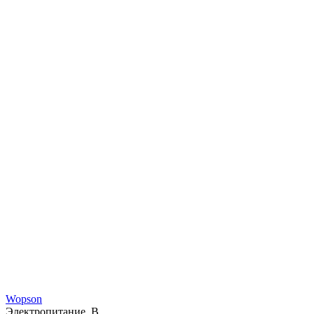
Wopson
Электропитание, В