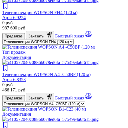
Телеинспекция WOPSON FH4 (120 м)
Арт.:
6.9224
0
руб
987 600
руб
Быстрый заказ
Предзаказ
Заказать
Топ продаж
Документация
Телеинспекция WOPSON A4 -C50BF (120 м)
Арт.:
6.8353
0
руб
466 171
руб
Быстрый заказ
Предзаказ
Заказать
Документация