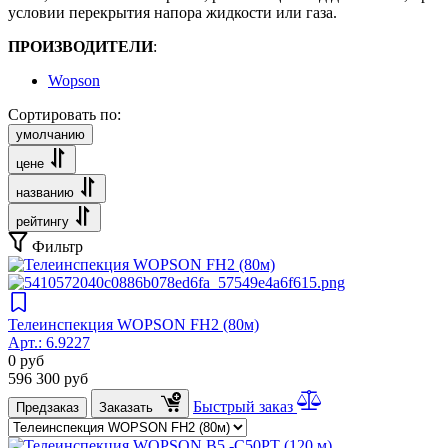
условии перекрытия напора жидкости или газа.
ПРОИЗВОДИТЕЛИ
:
Wopson
Сортировать по:
умолчанию
цене
названию
рейтингу
Фильтр
Телеинспекция WOPSON FH2 (80м)
Арт.:
6.9227
0
руб
596 300
руб
Быстрый заказ
Предзаказ
Заказать